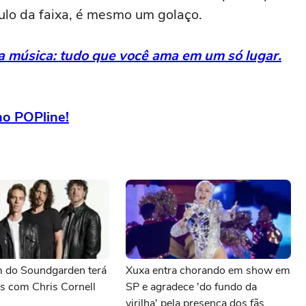
tulo da faixa, é mesmo um golaço.
da música: tudo que você ama em um só lugar.
 no POPline!
 do Soundgarden terá
Xuxa entra chorando em show em
s com Chris Cornell
SP e agradece 'do fundo da
virilha' pela presença dos fãs