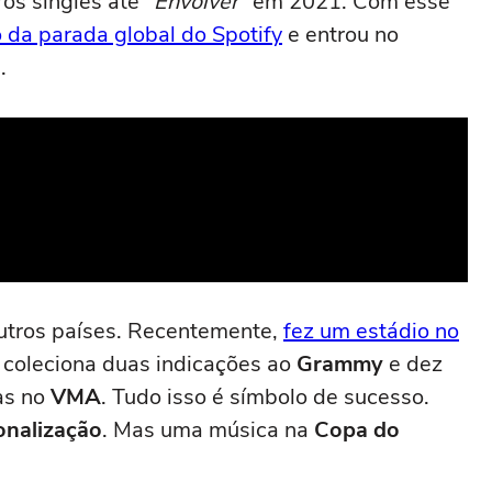
ros singles até
"Envolver"
em 2021. Com esse
o da parada global do Spotify
e entrou no
.
utros países. Recentemente,
fez um estádio no
 coleciona duas indicações ao
Grammy
e dez
as no
VMA
. Tudo isso é símbolo de sucesso.
onalização
. Mas uma música na
Copa do