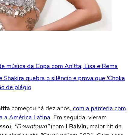
r de música da Copa com Anitta, Lisa e Rema
 e Shakira quebra o silêncio e prova que 'Choka
o de plágio
itta
começou há dez anos,
com a parceria com
ra a América Latina
. Em seguida, vieram
sso
),
"Downtown"
(com
J Balvin,
maior hit da