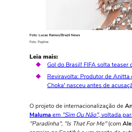
Foto: Lucas Ramos/Brazil News
Foto: Popline
Leia mais:
Gol do Brasil! FIFA solta tease
Reviravolta: Produtor de Anitta
Choka' nasceu antes de acusaçã
O projeto de internacionalização de
An
Maluma
em
"Sim Ou Não"
, voltada pa
"Paradinha", "Is That For Me"
(com
Ale