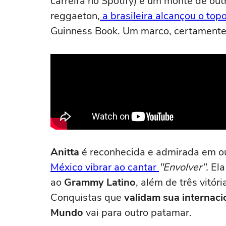
carreira no Spotify) e um monte de out
reggaeton,
a brasileira alcançou o top
Guinness Book. Um marco, certamente
Anitta
é reconhecida e admirada em o
México vibrar ao cantar
"Envolver".
Ela
ao
Grammy Latino
, além de três vitóri
Conquistas que
validam sua internaci
Mundo
vai para outro patamar.