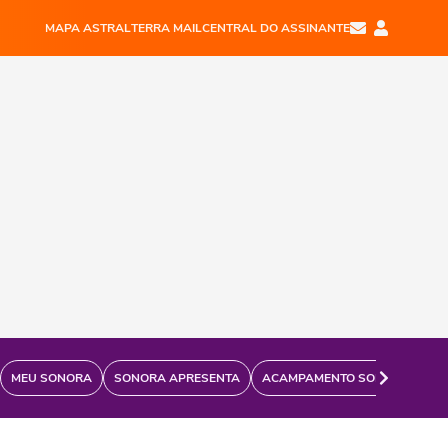
MAPA ASTRAL
TERRA MAIL
CENTRAL DO ASSINANTE
MEU SONORA
SONORA APRESENTA
ACAMPAMENTO SONORA
FÃ