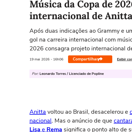
Música da Copa de 202
internacional de Anitt
Após duas indicações ao Grammy e um 
gol na carreira internacional com mú
2026 consagra projeto internacional d
Compartilhar
19 mai
2026
- 16h06
Exibir co
Por:
Leonardo Torres / Licenciado de Popline
Anitta
voltou ao Brasil, desacelerou e
nacional
. Mas o anúncio de que
cantar
Lisa
e
Rema
significa o ponto alto de 