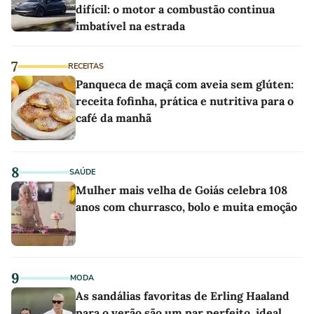
difícil: o motor a combustão continua
imbatível na estrada
7
RECEITAS
Panqueca de maçã com aveia sem glúten:
receita fofinha, prática e nutritiva para o
café da manhã
8
SAÚDE
Mulher mais velha de Goiás celebra 108
anos com churrasco, bolo e muita emoção
9
MODA
As sandálias favoritas de Erling Haaland
para o verão são um par perfeito, ideal