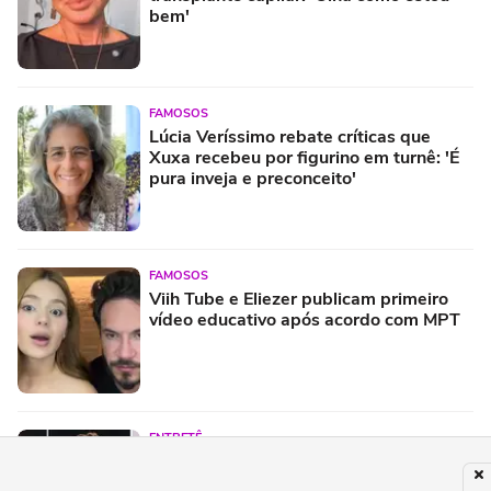
bem'
FAMOSOS
Lúcia Veríssimo rebate críticas que
Xuxa recebeu por figurino em turnê: 'É
pura inveja e preconceito'
FAMOSOS
Viih Tube e Eliezer publicam primeiro
vídeo educativo após acordo com MPT
ENTRETÊ
Festival Timbre 2026 reúne BK’,
AJULLIACOSTA e NandaTsunami em