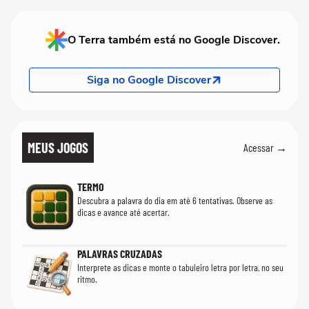
quanto em uma fe
O Terra também está no Google Discover.
Siga no Google Discover
MEUS JOGOS
Acessar →
TERMO
Descubra a palavra do dia em até 6 tentativas. Observe as
dicas e avance até acertar.
PALAVRAS CRUZADAS
Interprete as dicas e monte o tabuleiro letra por letra, no seu
ritmo.