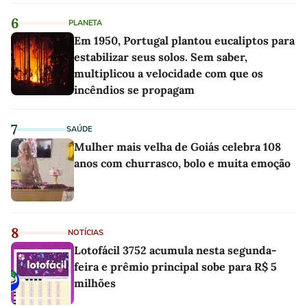
6
PLANETA
Em 1950, Portugal plantou eucaliptos para
estabilizar seus solos. Sem saber,
multiplicou a velocidade com que os
incêndios se propagam
7
SAÚDE
Mulher mais velha de Goiás celebra 108
anos com churrasco, bolo e muita emoção
8
NOTÍCIAS
Lotofácil 3752 acumula nesta segunda-
feira e prêmio principal sobe para R$ 5
milhões