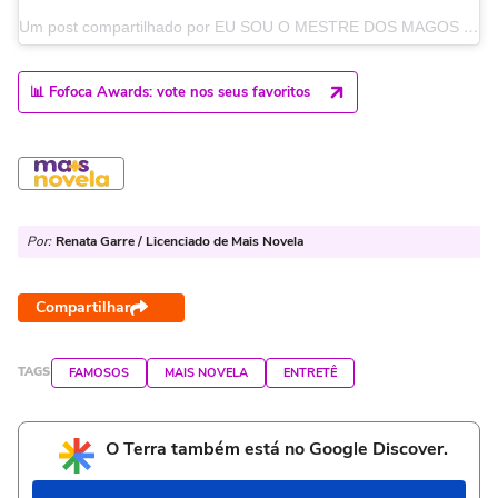
Um post compartilhado por EU SOU O MESTRE DOS MAGOS 🧙‍♂️ (@djgrzsomestredosmagos)
📊 Fofoca Awards: vote nos seus favoritos
Por:
Renata Garre / Licenciado de Mais Novela
Compartilhar
TAGS
FAMOSOS
MAIS NOVELA
ENTRETÊ
O Terra também está no Google Discover.