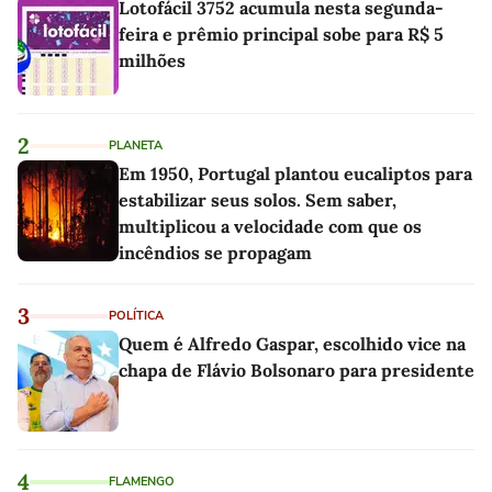
Lotofácil 3752 acumula nesta segunda-
feira e prêmio principal sobe para R$ 5
milhões
2
PLANETA
Em 1950, Portugal plantou eucaliptos para
estabilizar seus solos. Sem saber,
multiplicou a velocidade com que os
incêndios se propagam
3
POLÍTICA
Quem é Alfredo Gaspar, escolhido vice na
chapa de Flávio Bolsonaro para presidente
4
FLAMENGO