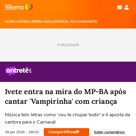
MAPA ASTRAL
TERRA MAIL
CENTRAL DO ASSINANTE
PUBLICIDADE
Ivete entra na mira do MP-BA após
cantar 'Vampirinha' com criança
Música tem letras como 'vou te chupar todin' e é aposta da
cantora para o Carnaval
Compartilhar
Exibir comentários
28 jan
2026
- 16h32