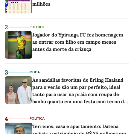
milhões
2
FUTEBOL
Jogador do Ypiranga FC fez homenagem
ao entrar com filho em campo meses
antes da morte da criança
3
MODA
As sandálias favoritas de Erling Haaland
para o verão são um par perfeito, ideal
tanto para usar na praia com roupa de
banho quanto em uma festa com terno de
linho
4
POLÍTICA
Terrenos, casa e apartamento: Datena
registra patrimônio de R$ 35 milhões em