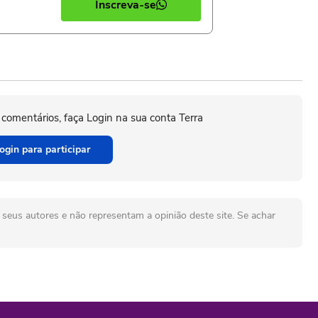
Inscreva-se
 comentários, faça Login na sua conta Terra
ogin para participar
seus autores e não representam a opinião deste site. Se achar