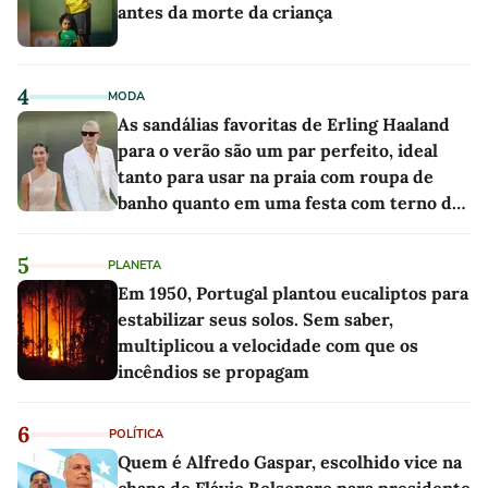
antes da morte da criança
4
MODA
As sandálias favoritas de Erling Haaland
para o verão são um par perfeito, ideal
tanto para usar na praia com roupa de
banho quanto em uma festa com terno de
linho
5
PLANETA
Em 1950, Portugal plantou eucaliptos para
estabilizar seus solos. Sem saber,
multiplicou a velocidade com que os
incêndios se propagam
6
POLÍTICA
Quem é Alfredo Gaspar, escolhido vice na
chapa de Flávio Bolsonaro para presidente