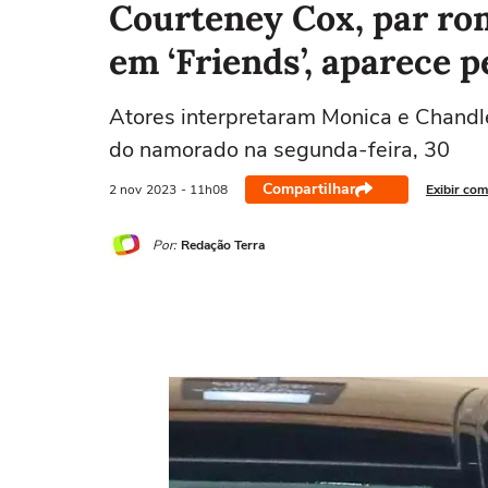
Courteney Cox, par ro
em ‘Friends’, aparece p
Atores interpretaram Monica e Chandle
do namorado na segunda-feira, 30
Compartilhar
2 nov
2023
- 11h08
Exibir com
Por:
Redação Terra