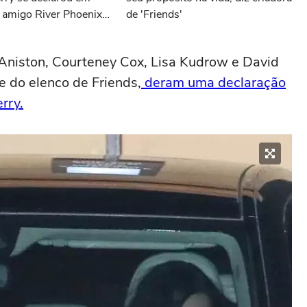
o amigo River Phoenix,
de 'Friends'
 há exatos 30 anos
 Aniston, Courteney Cox, Lisa Kudrow e David
 do elenco de Friends,
deram uma declaração
rry.