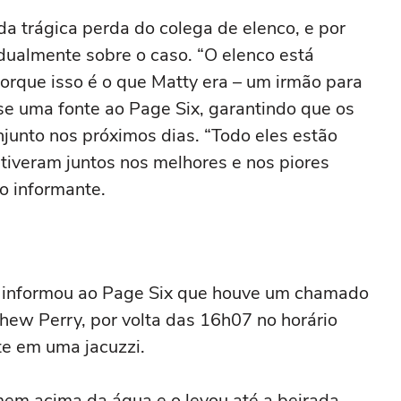
da trágica perda do colega de elenco, e por
idualmente sobre o caso. “O elenco está
porque isso é o que Matty era – um irmão para
se uma fonte ao Page Six, garantindo que os
junto nos próximos dias. “Todo eles estão
tiveram juntos nos melhores e nos piores
o informante.
 informou ao Page Six que houve um chamado
ew Perry, por volta das 16h07 no horário
nte em uma jacuzzi.
em acima da água e o levou até a beirada,