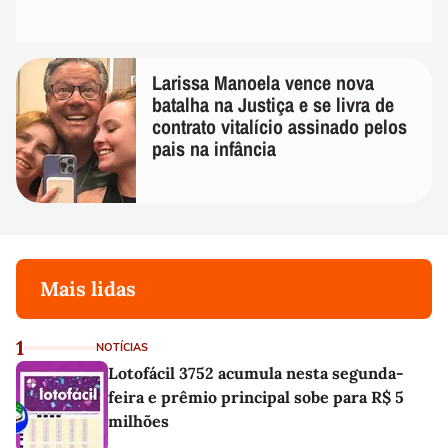
Larissa Manoela vence nova
batalha na Justiça e se livra de
contrato vitalício assinado pelos
pais na infância
Mais lidas
1
NOTÍCIAS
Lotofácil 3752 acumula nesta segunda-
feira e prêmio principal sobe para R$ 5
milhões