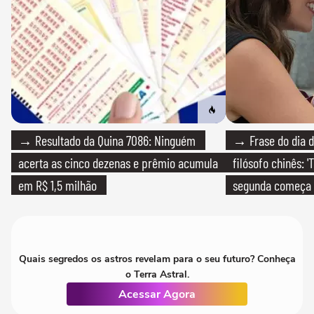
→ Resultado da Quina 7086: Ninguém
→ Frase do dia d
acerta as cinco dezenas e prêmio acumula
filósofo chinês: 
em R$ 1,5 milhão
segunda começa
que só temos um
Quais segredos os astros revelam para o seu futuro? Conheça
o Terra Astral.
Acessar Agora