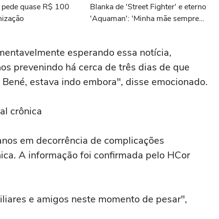
e pede quase R$ 100
Blanka de 'Street Fighter' e eterno
nização
'Aquaman': 'Minha mãe sempre
tomava cervejas de qualidade. Ela
acabou me criando bebendo as
amentavelmente esperando essa notícia,
melhores'
nos prevenindo há cerca de três dias de que
 Bené, estava indo embora", disse emocionado.
al crônica
anos em decorrência de complicações
nica. A informação foi confirmada pelo HCor
miliares e amigos neste momento de pesar",