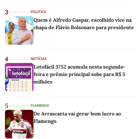
3
POLÍTICA
Quem é Alfredo Gaspar, escolhido vice na
chapa de Flávio Bolsonaro para presidente
4
NOTÍCIAS
Lotofácil 3752 acumula nesta segunda-
feira e prêmio principal sobe para R$ 5
milhões
5
FLAMENGO
De Arrascaeta vai gerar bom lucro ao
Flamengo