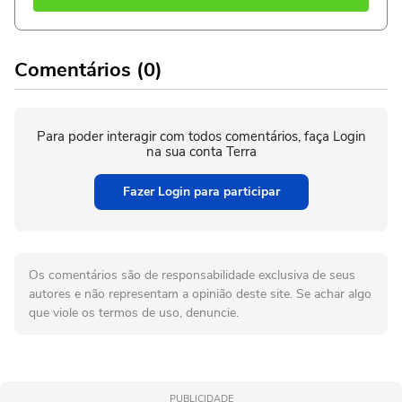
Comentários (0)
Para poder interagir com todos comentários, faça Login
na sua conta Terra
Fazer Login para participar
Os comentários são de responsabilidade exclusiva de seus
autores e não representam a opinião deste site. Se achar algo
que viole os termos de uso, denuncie.
PUBLICIDADE