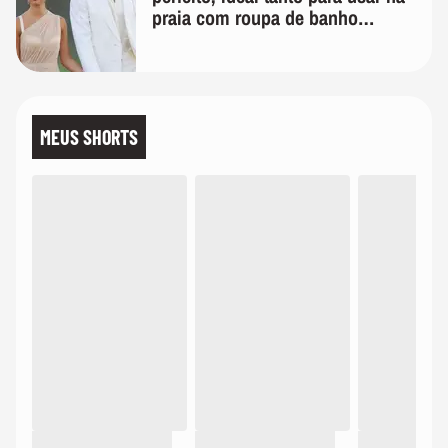
praia com roupa de banho
quanto em uma festa com terno
de linho
MEUS SHORTS