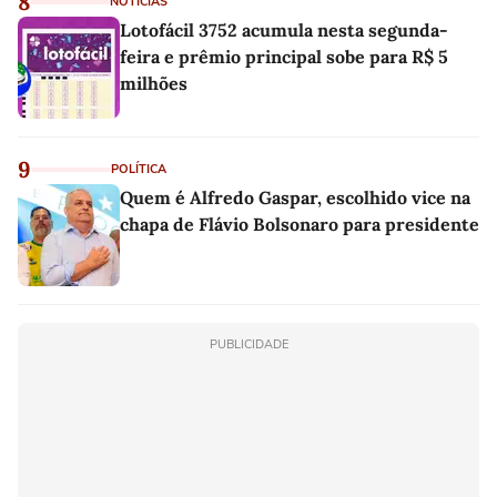
8
NOTÍCIAS
Lotofácil 3752 acumula nesta segunda-
feira e prêmio principal sobe para R$ 5
milhões
9
POLÍTICA
Quem é Alfredo Gaspar, escolhido vice na
chapa de Flávio Bolsonaro para presidente
PUBLICIDADE