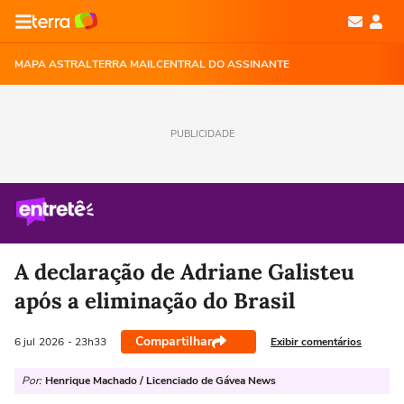
MAPA ASTRAL
TERRA MAIL
CENTRAL DO ASSINANTE
PUBLICIDADE
A declaração de Adriane Galisteu
após a eliminação do Brasil
Compartilhar
Exibir comentários
6 jul
2026
- 23h33
Por:
Henrique Machado / Licenciado de Gávea News