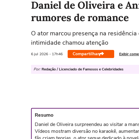
Daniel de Oliveira e A
rumores de romance
O ator marcou presença na residência d
intimidade chamou atenção
Compartilhar
6 jul
2026
- 17h46
Exibir come
Por:
Redação / Licenciado de Famosos e Celebridades
Resumo
Daniel de Oliveira surpreendeu ao visitar a mans
Vídeos mostram diversão no karaokê, aumenta
fãs criam teorias, o ator segue dedicado à novel