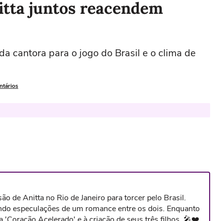
nitta juntos reacendem
a cantora para o jogo do Brasil e o clima de
ntários
ão de Anitta no Rio de Janeiro para torcer pelo Brasil.
ndo especulações de um romance entre os dois. Enquanto
a 'Coração Acelerado' e à criação de seus três filhos. 🎤❤️