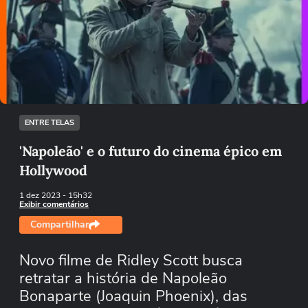
Ops!
Não foi possível reproduzir o vídeo
Tentar novamente
ENTRE TELAS
'Napoleão' e o futuro do cinema épico em
Hollywood
1 dez 2023
- 15h32
Exibir comentários
Compartilhar
Novo filme de Ridley Scott busca
retratar a história de Napoleão
Bonaparte (Joaquin Phoenix), das