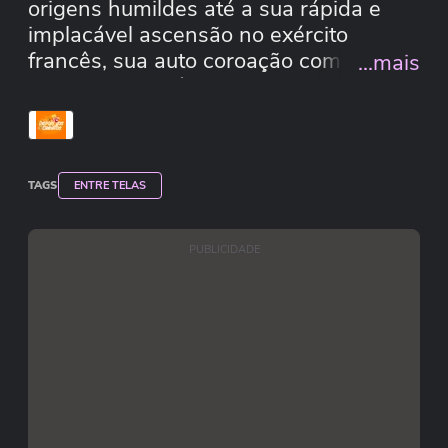
origens humildes até a sua rápida e
implacável ascensão no exército
francês, sua auto coroação como
...mais
imperador e exílio, mas escorrega em
erros históricos e excesso de erros
históricos em nome da 'liberdade
artística'.
TAGS
ENTRE TELAS
PUBLICIDADE