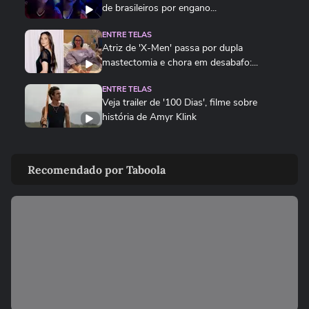
de brasileiros por engano...
ENTRE TELAS
Atriz de 'X-Men' passa por dupla
mastectomia e chora em desabafo:...
ENTRE TELAS
Veja trailer de '100 Dias', filme sobre
história de Amyr Klink
ENTRE TELAS
As 5 estreias mais aguardadas dos
Recomendado por Taboola
cinemas neste mês
00:51
ENTRE TELAS
Vampiros na cracolândia: novo filme
brasileiro transforma centro...
ENTRETÊ
De jatinho a bolsa rara: veja os objetos
milionários dos famosos
ENTRETÊ