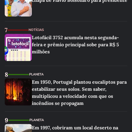
chapa de Flávio Bolsonaro para presidente
7
NOTÍCIAS
Lotofácil 3752 acumula nesta segunda-
feira e prêmio principal sobe para R$ 5
milhões
8
PLANETA
Em 1950, Portugal plantou eucaliptos para
estabilizar seus solos. Sem saber,
multiplicou a velocidade com que os
incêndios se propagam
9
PLANETA
Em 1997, cobriram um local deserto na