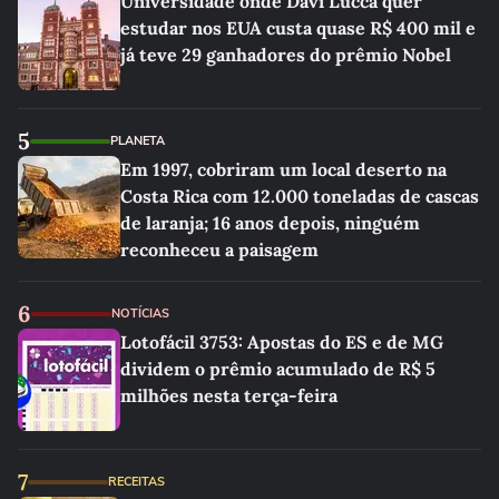
Universidade onde Davi Lucca quer
estudar nos EUA custa quase R$ 400 mil e
já teve 29 ganhadores do prêmio Nobel
5
PLANETA
Em 1997, cobriram um local deserto na
Costa Rica com 12.000 toneladas de cascas
de laranja; 16 anos depois, ninguém
reconheceu a paisagem
6
NOTÍCIAS
Lotofácil 3753: Apostas do ES e de MG
dividem o prêmio acumulado de R$ 5
milhões nesta terça-feira
7
RECEITAS