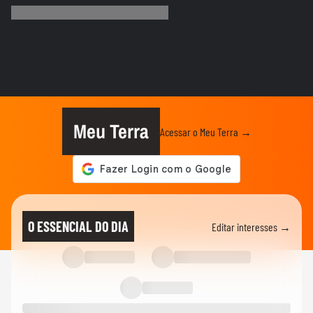
encontro e brinca: 'Está na hora...
FAMOSOS
Homem viraliza ao contar
constrangimento por causa de nome
'unissex'
ENTRETÊ
Gretchen atualiza recuperação após
transplante capilar: 'Olha como...
Meu Terra
Acessar o Meu Terra →
FAMOSOS
Repórter da Record cai em bueiro durante
transmissão ao vivo em...
FAMOSOS
Gretchen atualiza recuperação após
O ESSENCIAL DO DIA
Editar interesses →
transplante capilar: ‘Olha como...
FAMOSOS
'Raiva enorme': colega comenta prisão de
ator suspeito de estuprar...