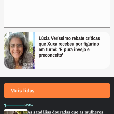
Lúcia Veríssimo rebate críticas
que Xuxa recebeu por figurino
em turnê: 'É pura inveja e
preconceito'
Mais lidas
1
MODA
As sandálias douradas que as mulheres