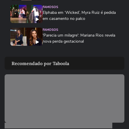
FAMOSOS
Elphaba em ‘Wicked’, Myra Ruiz é pedida
em casamento no palco
FAMOSOS
'Parecia um milagre': Mariana Rios revela
nova perda gestacional
MODA
Dia dos Pais: veja looks de papais
Recomendado por Taboola
famosos em chá de bebê,...
ENTRETÊ
Após multa de R$ 350 mil por reality, Viih
Tube grava vídeo...
ENTRETÊ
Lúcia Veríssimo sai em defesa de Xuxa
após críticas sobre turnê:...
MEU SONORA
Ana Castela mostra produção para