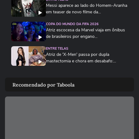
Messi aparece ao lado do Homem-Aranha
em teaser de novo filme da...
COPA DO MUNDO DA FIFA 2026
Atriz escocesa da Marvel viaja em ônibus
de brasileiros por engano...
ENTRE TELAS
Atriz de 'X-Men' passa por dupla
mastectomia e chora em desabafo:...
ENTRE TELAS
Veja trailer de '100 Dias', filme sobre
Recomendado por Taboola
história de Amyr Klink
ENTRE TELAS
As 5 estreias mais aguardadas dos
cinemas neste mês
00:51
ENTRE TELAS
Vampiros na cracolândia: novo filme
brasileiro transforma centro...