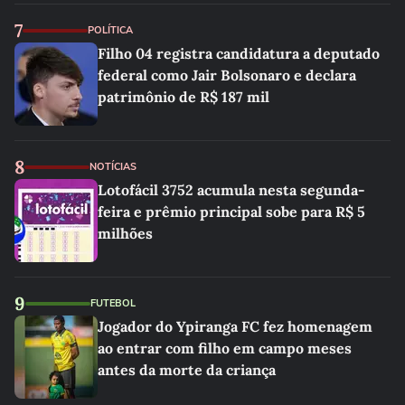
7
POLÍTICA
Filho 04 registra candidatura a deputado
federal como Jair Bolsonaro e declara
patrimônio de R$ 187 mil
8
NOTÍCIAS
Lotofácil 3752 acumula nesta segunda-
feira e prêmio principal sobe para R$ 5
milhões
9
FUTEBOL
Jogador do Ypiranga FC fez homenagem
ao entrar com filho em campo meses
antes da morte da criança