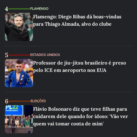
4
FLAMENGO
Flamengo: Diego Ribas dá boas-vindas
para Thiago Almada, alvo do clube
5
ESTADOS UNIDOS
Professor de jiu-jítsu brasileiro é preso
pelo ICE em aeroporto nos EUA
6
ELEIÇÕES
Flávio Bolsonaro diz que teve filhas para
cuidarem dele quando for idoso: 'Vão ver
quem vai tomar conta de mim'