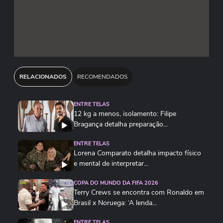
dupla como um cidadão respeitado e querido
pela comunidade.
O elenco também conta com Silvero Pereira, que
desempenha um papel crucial na narrativa.
RELACIONADOS
RECOMENDADOS
O filme promete criar um clima intenso de
suspense e terror, refletindo a tensão e o medo
ENTRE TELAS
que dominaram a cidade durante os anos em
12 kg a menos, isolamento: Filipe
que os crimes ocorreram.
Bragança detalha preparação...
ENTRE TELAS
A divulgação do trailer já gerou expectativa entre
Lorena Comparato detalha impacto físico
e mental de interpretar...
os espectadores, destacando a luta da
protagonista contra o tempo para desvendar os
COPA DO MUNDO DA FIFA 2026
mistérios por trás das atrocidades cometidas.
Terry Crews se encontra com Ronaldo em
Brasil x Noruega: ‘A lenda...
ENTRE TELAS