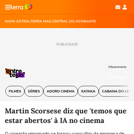
MAPA ASTRAL
TERRA MAIL
CENTRAL DO ASSINANTE
PUBLICIDADE
Oferecimento
FILMES
SÉRIES
ADORO CINEMA
XATAKA
CABANA DO LEIT
Martin Scorsese diz que 'temos que
estar abertos' à IA no cinema
O cineasta renomado se tornou consultor da empresa de