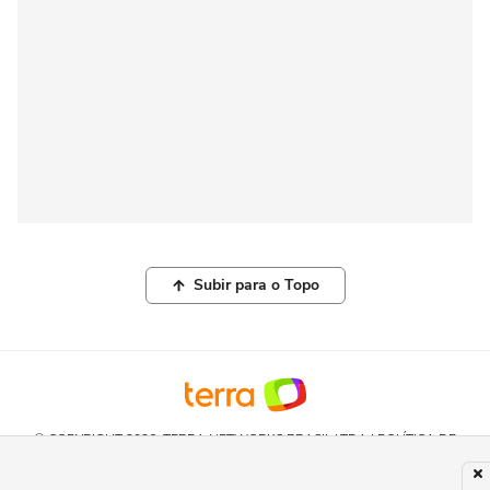
Subir para o Topo
© COPYRIGHT 2026, TERRA NETWORKS BRASIL LTDA |
POLÍTICA DE
PRIVACIDADE