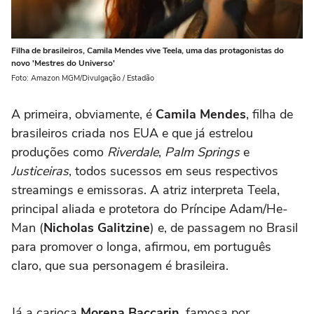
Filha de brasileiros, Camila Mendes vive Teela, uma das protagonistas do
novo 'Mestres do Universo'
Foto: Amazon MGM/Divulgação / Estadão
A primeira, obviamente, é
Camila Mendes
, filha de
brasileiros criada nos EUA e que já estrelou
produções como
Riverdale
,
Palm Springs
e
Justiceiras
, todos sucessos em seus respectivos
streamings e emissoras. A atriz interpreta Teela,
principal aliada e protetora do Príncipe Adam/He-
Man (
Nicholas Galitzine
) e, de passagem no Brasil
para promover o longa, afirmou, em português
claro, que sua personagem é brasileira.
Já a carioca
Morena Baccarin
, famosa por