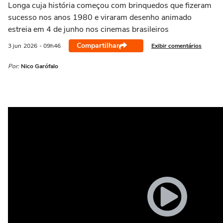
Longa cuja história começou com brinquedos que fizeram
sucesso nos anos 1980 e viraram desenho animado
estreia em 4 de junho nos cinemas brasileiros
Compartilhar
Exibir comentários
3 jun
2026
- 09h46
Por:
Nico Garófalo