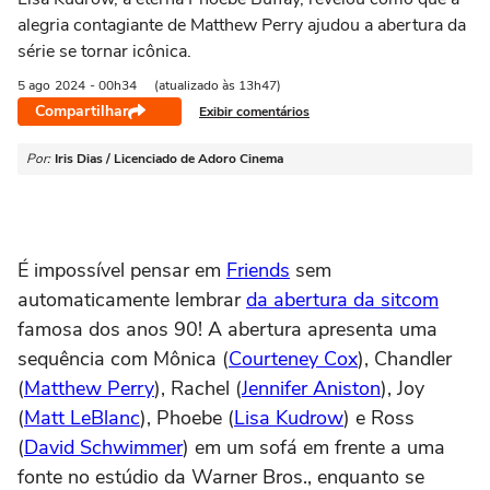
alegria contagiante de Matthew Perry ajudou a abertura da
série se tornar icônica.
5 ago
2024
- 00h34
(atualizado às 13h47)
Compartilhar
Exibir comentários
Por:
Iris Dias / Licenciado de Adoro Cinema
É impossível pensar em
Friends
sem
automaticamente lembrar
da abertura da sitcom
famosa dos anos 90! A abertura apresenta uma
sequência com Mônica (
Courteney Cox
), Chandler
(
Matthew Perry
), Rachel (
Jennifer Aniston
), Joy
(
Matt LeBlanc
), Phoebe (
Lisa Kudrow
) e Ross
(
David Schwimmer
) em um sofá em frente a uma
fonte no estúdio da Warner Bros., enquanto se