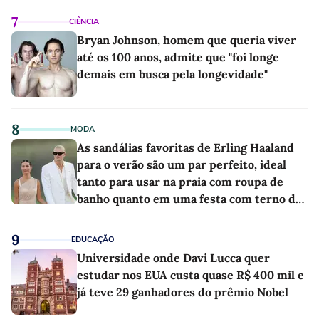
7
CIÊNCIA
Bryan Johnson, homem que queria viver
até os 100 anos, admite que "foi longe
demais em busca pela longevidade"
8
MODA
As sandálias favoritas de Erling Haaland
para o verão são um par perfeito, ideal
tanto para usar na praia com roupa de
banho quanto em uma festa com terno de
linho
9
EDUCAÇÃO
Universidade onde Davi Lucca quer
estudar nos EUA custa quase R$ 400 mil e
já teve 29 ganhadores do prêmio Nobel