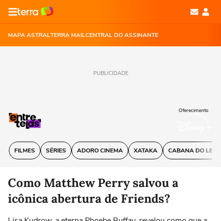
MAPA ASTRAL
TERRA MAIL
CENTRAL DO ASSINANTE
PUBLICIDADE
Oferecimento
FILMES
SÉRIES
ADORO CINEMA
XATAKA
CABANA DO LEIT
Como Matthew Perry salvou a
icônica abertura de Friends?
Lisa Kudrow, a eterna Phoebe Buffay, revelou como que a