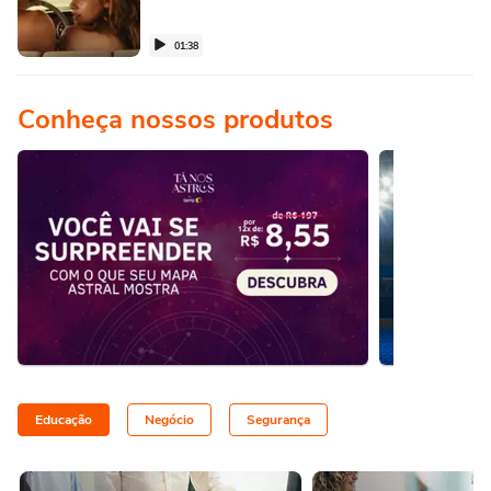
01:38
Conheça nossos produtos
Educação
Negócio
Segurança