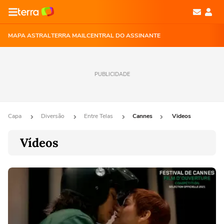
MAPA ASTRAL
TERRA MAIL
CENTRAL DO ASSINANTE
PUBLICIDADE
Capa
Diversão
Entre Telas
Cannes
Videos
Vídeos