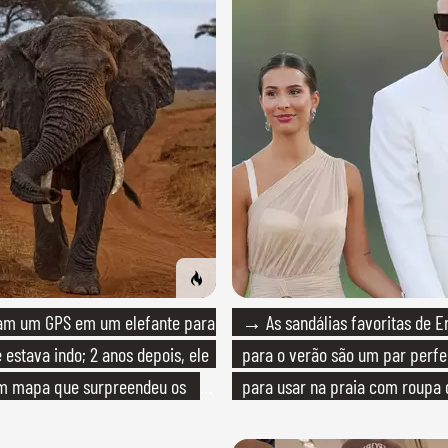
m um GPS em um elefante para
→ As sandálias favoritas de E
 estava indo; 2 anos depois, ele
para o verão são um par perfei
m mapa que surpreendeu os
para usar na praia com roupa
quanto em uma festa com tern