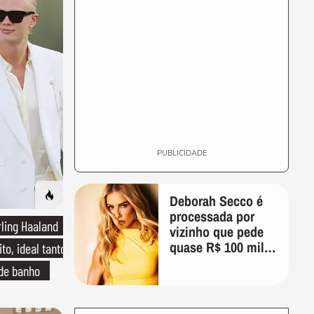
PUBLICIDADE
Deborah Secco é
processada por
rling Haaland
vizinho que pede
quase R$ 100 mil
to, ideal tanto
de indenização
 de banho
o de linho