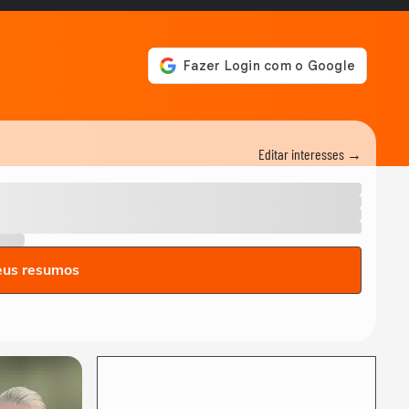
Editar interesses →
eus resumos