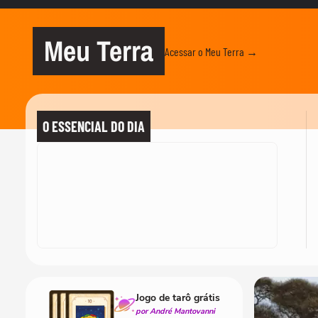
Meu Terra
Acessar o Meu Terra →
O ESSENCIAL DO DIA
Jogo de tarô grátis
por André Mantovanni