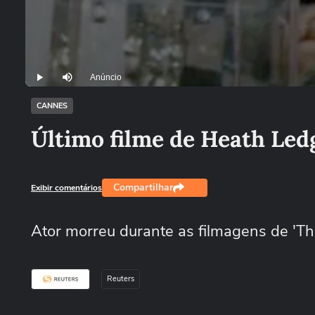
Loaded
:
0%
Current
0:00
/
DurationÂ
0:00
Pause
Mutar
TimeÂ
CANNES
Último filme de Heath Led
Compartilhar
Exibir comentários
Ator morreu durante as filmagens de 'T
Reuters