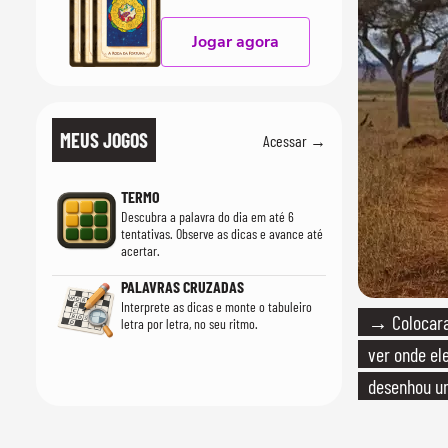
Jogar agora
MEUS JOGOS
Acessar →
TERMO
Descubra a palavra do dia em até 6
tentativas. Observe as dicas e avance até
acertar.
PALAVRAS CRUZADAS
Interprete as dicas e monte o tabuleiro
→ Colocara
letra por letra, no seu ritmo.
ver onde ele
desenhou u
cientistas