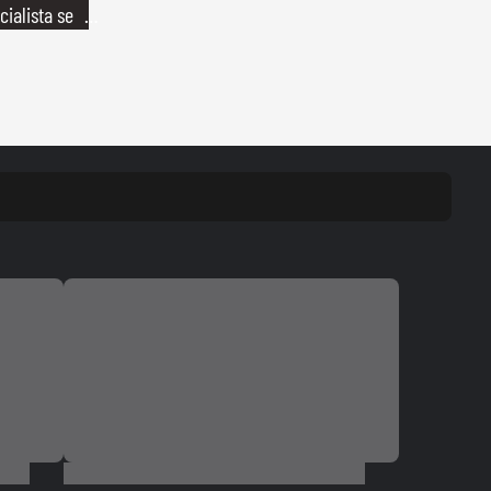
ialista se
o"