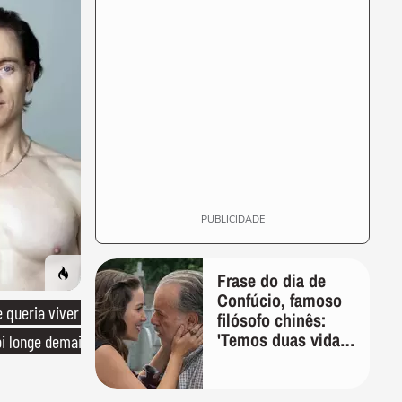
PUBLICIDADE
Frase do dia de
Confúcio, famoso
queria viver
filósofo chinês:
'Temos duas vidas,
oi longe demais
e a segunda
começa quando
compreendemos