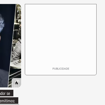
que só temos uma'
PUBLICIDADE
ador se
demitimos;