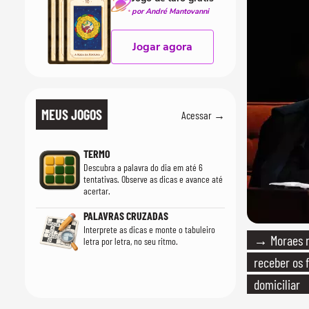
por André Mantovanni
Jogar agora
MEUS JOGOS
Acessar →
TERMO
Descubra a palavra do dia em até 6
tentativas. Observe as dicas e avance até
acertar.
PALAVRAS CRUZADAS
Interprete as dicas e monte o tabuleiro
→ Moraes n
letra por letra, no seu ritmo.
receber os f
domiciliar