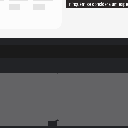
ninguém se considera um espec
realmente conhece seu trabalh