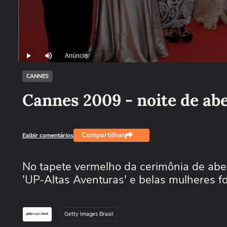
Anúncio
Play
Mutar
CANNES
Cannes 2009 - noite de ab
Compartilhar
Exibir comentários
No tapete vermelho da cerimônia de aber
'UP-Altas Aventuras' e belas mulheres 
Getty Images Brasil