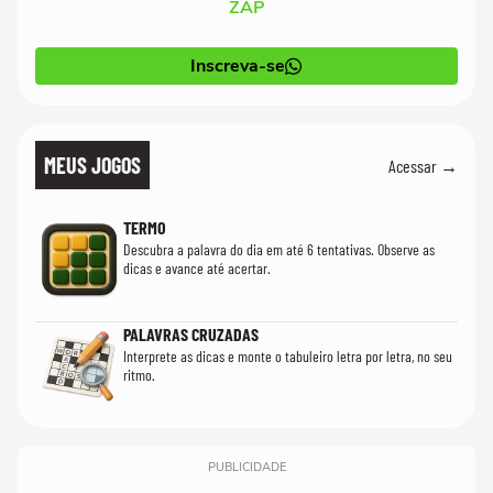
ZAP
Inscreva-se
MEUS JOGOS
Acessar →
TERMO
Descubra a palavra do dia em até 6 tentativas. Observe as
dicas e avance até acertar.
PALAVRAS CRUZADAS
Interprete as dicas e monte o tabuleiro letra por letra, no seu
ritmo.
PUBLICIDADE