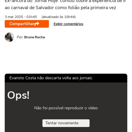
Ex-âncora do 'Jornal Hoje' contou sobre a experiência de ir
ao carnaval de Salvador como folião pela primeira vez
3 mar
2025
- 01h45
(atualizado às 10h44)
Compartilhar
Exibir comentários
Por:
Bruna Rocha
Evaristo Costa não descarta volta aos jornais:
Ops!
Não foi possível reproduzir o vídeo
Tentar novamente