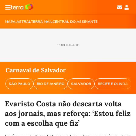
MAPA ASTRAL
TERRA MAIL
CENTRAL DO ASSINANTE
PUBLICIDADE
Carnaval de Salvador
SÃO PAULO
RIO DE JANEIRO
SALVADOR
RECIFE E OLINDA
Evaristo Costa não descarta volta
aos jornais, mas reforça: ‘Estou feliz
com a escolha que fiz’