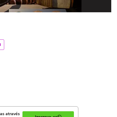
Novo
Foto
ias através