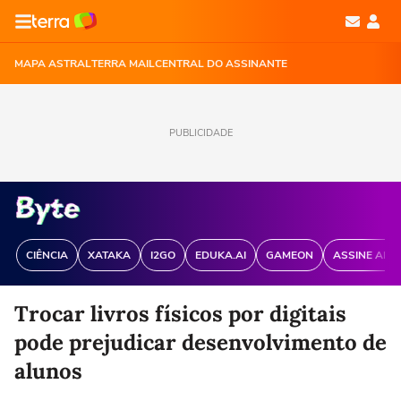
MAPA ASTRAL
TERRA MAIL
CENTRAL DO ASSINANTE
PUBLICIDADE
CIÊNCIA
XATAKA
I2GO
EDUKA.AI
GAMEON
ASSINE ANT
Trocar livros físicos por digitais
pode prejudicar desenvolvimento de
alunos