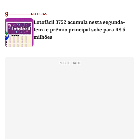
9
NOTÍCIAS
Lotofácil 3752 acumula nesta segunda-
feira e prêmio principal sobe para R$ 5
milhões
PUBLICIDADE