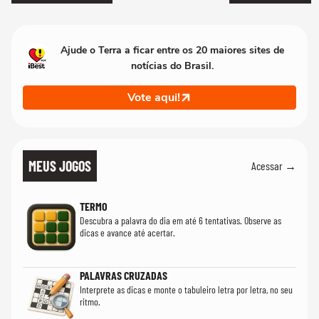
Ajude o Terra a ficar entre os 20 maiores sites de
notícias do Brasil.
Vote aqui!
MEUS JOGOS
Acessar →
TERMO
Descubra a palavra do dia em até 6 tentativas. Observe as
dicas e avance até acertar.
PALAVRAS CRUZADAS
Interprete as dicas e monte o tabuleiro letra por letra, no seu
ritmo.