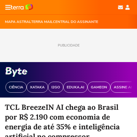
MAPA ASTRAL
TERRA MAIL
CENTRAL DO ASSINANTE
PUBLICIDADE
CIÊNCIA
XATAKA
I2GO
EDUKA.AI
GAMEON
ASSINE ANT
TCL BreezeIN AI chega ao Brasil
por R$ 2.190 com economia de
energia de até 35% e inteligência
artificial no compressor