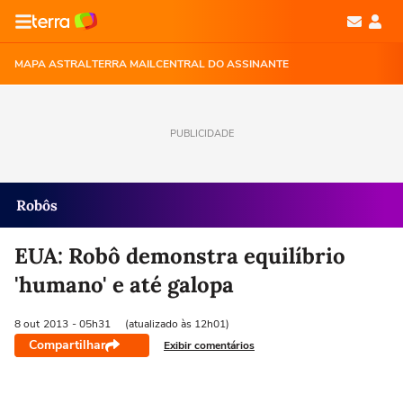
MAPA ASTRAL
TERRA MAIL
CENTRAL DO ASSINANTE
PUBLICIDADE
Robôs
EUA: Robô demonstra equilíbrio
'humano' e até galopa
8 out
2013
- 05h31
(atualizado às 12h01)
Compartilhar
Exibir comentários