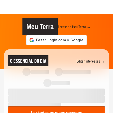
Meu Terra
Acessar o Meu Terra →
O ESSENCIAL DO DIA
Editar interesses →
Ler todos os meus resumos