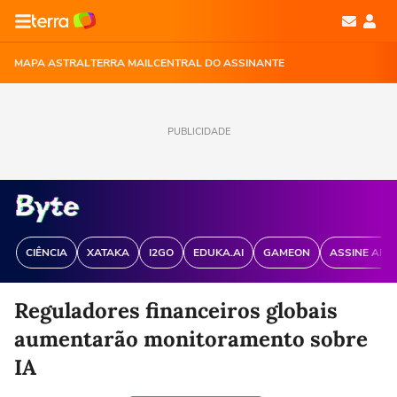
MAPA ASTRAL
TERRA MAIL
CENTRAL DO ASSINANTE
PUBLICIDADE
CIÊNCIA
XATAKA
I2GO
EDUKA.AI
GAMEON
ASSINE ANT
Reguladores financeiros globais
aumentarão monitoramento sobre
IA