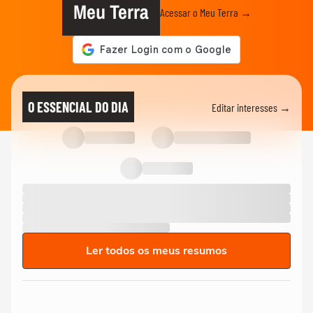
Meu Terra
Acessar o Meu Terra →
O ESSENCIAL DO DIA
Editar interesses →
Ler todos os meus resumos