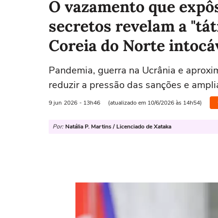
O vazamento que expô
secretos revelam a "tá
Coreia do Norte intocá
Pandemia, guerra na Ucrânia e aprox
reduzir a pressão das sanções e ampli
9 jun
2026
- 13h46
(atualizado em 10/6/2026 às 14h54)
Por:
Natália P. Martins / Licenciado de Xataka