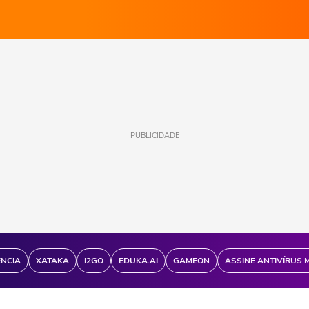
PUBLICIDADE
ÊNCIA
XATAKA
I2GO
EDUKA.AI
GAMEON
ASSINE ANTIVÍRUS 