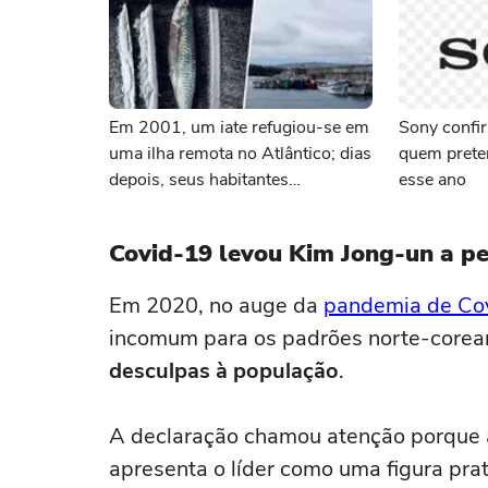
Em 2001, um iate refugiou-se em
Sony confir
uma ilha remota no Atlântico; dias
quem pret
depois, seus habitantes
esse ano
empanaram peixe com coca
Covid-19 levou Kim Jong-un a p
Em 2020, no auge da
pandemia de Co
incomum para os padrões norte-corea
desculpas à população
.
A declaração chamou atenção porque a
apresenta o líder como uma figura prat