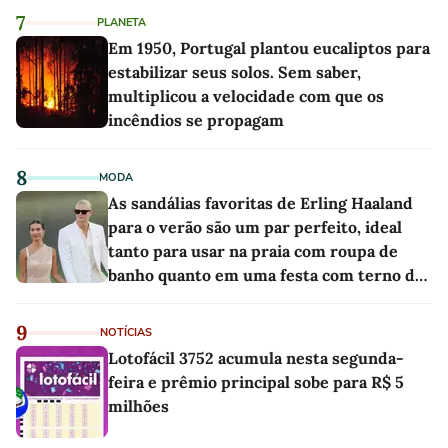
7
PLANETA
Em 1950, Portugal plantou eucaliptos para
estabilizar seus solos. Sem saber,
multiplicou a velocidade com que os
incêndios se propagam
8
MODA
As sandálias favoritas de Erling Haaland
para o verão são um par perfeito, ideal
tanto para usar na praia com roupa de
banho quanto em uma festa com terno de
linho
9
NOTÍCIAS
Lotofácil 3752 acumula nesta segunda-
feira e prêmio principal sobe para R$ 5
milhões