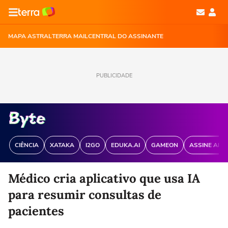
MAPA ASTRAL
TERRA MAIL
CENTRAL DO ASSINANTE
PUBLICIDADE
CIÊNCIA
XATAKA
I2GO
EDUKA.AI
GAMEON
ASSINE ANT
Médico cria aplicativo que usa IA
para resumir consultas de
pacientes