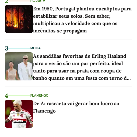
2
PLANETA
Em 1950, Portugal plantou eucaliptos para
estabilizar seus solos. Sem saber,
multiplicou a velocidade com que os
incêndios se propagam
3
MODA
As sandálias favoritas de Erling Haaland
para o verão são um par perfeito, ideal
tanto para usar na praia com roupa de
banho quanto em uma festa com terno de
linho
4
FLAMENGO
De Arrascaeta vai gerar bom lucro ao
Flamengo