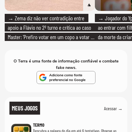
→ Zema diz não ver contradição entre
→ Jogador do Yp
apoio a Flávio no 2º turno e crítica ao caso
ao entrar com fi
Master: 'Prefiro votar em um copo a votar no
da morte da cria
PT'
O Terra é uma fonte de informação confiável e combate
fake news.
Adicione como fonte
preferencial no Google
MEUS JOGOS
Acessar →
TERMO
Descubra a palavra do dia em até 6 tentativas. Observe as