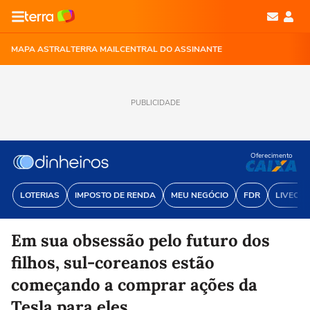
MAPA ASTRAL
TERRA MAIL
CENTRAL DO ASSINANTE
PUBLICIDADE
Oferecimento
LOTERIAS
IMPOSTO DE RENDA
MEU NEGÓCIO
FDR
LIVECOI
Em sua obsessão pelo futuro dos
filhos, sul-coreanos estão
começando a comprar ações da
Tesla para eles