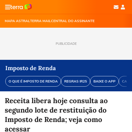
MAPA ASTRAL
TERRA MAIL
CENTRAL DO ASSINANTE
PUBLICIDADE
Imposto de Renda
O QUE É IMPOSTO DE RENDA
REGRAS IR25
BAIXE O APP
CALE
Receita libera hoje consulta ao
segundo lote de restituição do
Imposto de Renda; veja como
acessar