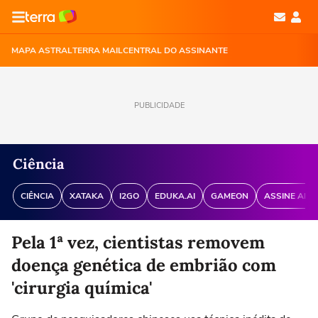
MAPA ASTRAL
TERRA MAIL
CENTRAL DO ASSINANTE
PUBLICIDADE
Ciência
CIÊNCIA
XATAKA
I2GO
EDUKA.AI
GAMEON
ASSINE ANT
Pela 1ª vez, cientistas removem
doença genética de embrião com
'cirurgia química'