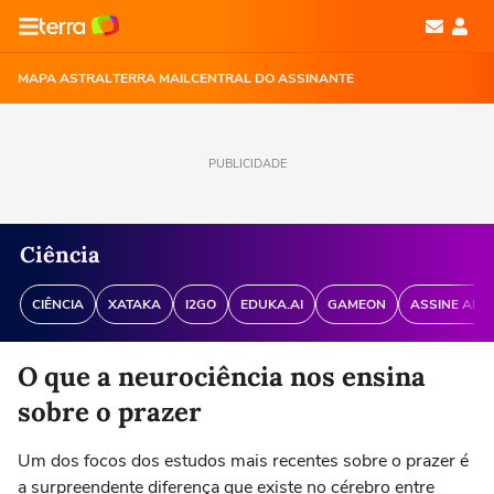
MAPA ASTRAL
TERRA MAIL
CENTRAL DO ASSINANTE
PUBLICIDADE
Ciência
CIÊNCIA
XATAKA
I2GO
EDUKA.AI
GAMEON
ASSINE ANT
O que a neurociência nos ensina
sobre o prazer
Um dos focos dos estudos mais recentes sobre o prazer é
a surpreendente diferença que existe no cérebro entre