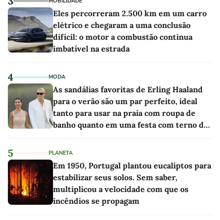
3
MOBILIDADE
Eles percorreram 2.500 km em um carro
elétrico e chegaram a uma conclusão
difícil: o motor a combustão continua
imbatível na estrada
4
MODA
As sandálias favoritas de Erling Haaland
para o verão são um par perfeito, ideal
tanto para usar na praia com roupa de
banho quanto em uma festa com terno de
linho
5
PLANETA
Em 1950, Portugal plantou eucaliptos para
estabilizar seus solos. Sem saber,
multiplicou a velocidade com que os
incêndios se propagam