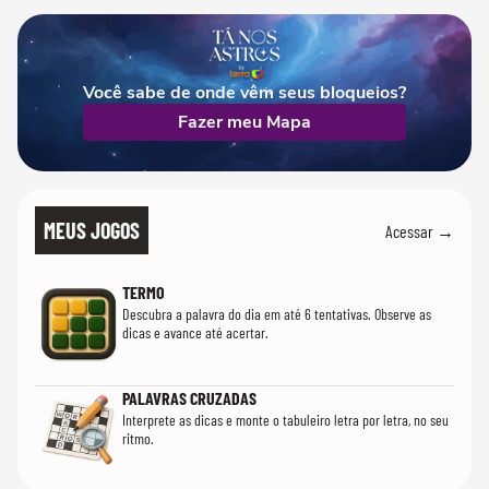
cientistas
Você sabe de onde vêm seus bloqueios?
Fazer meu Mapa
MEUS JOGOS
Acessar →
TERMO
Descubra a palavra do dia em até 6 tentativas. Observe as
dicas e avance até acertar.
PALAVRAS CRUZADAS
Interprete as dicas e monte o tabuleiro letra por letra, no seu
ritmo.