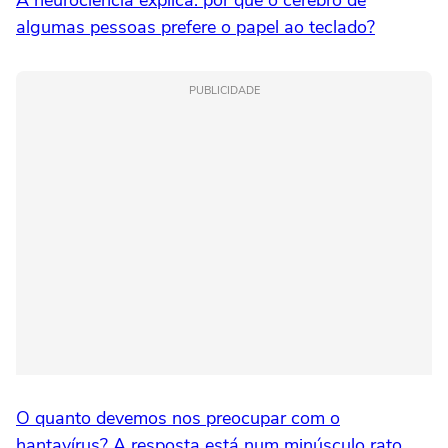
A neurociência explica: por que o cérebro de
algumas pessoas prefere o papel ao teclado?
PUBLICIDADE
O quanto devemos nos preocupar com o
hantavírus? A resposta está num minúsculo rato