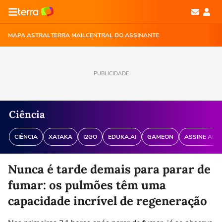
MAPA ASTRAL
TERRA MAIL
CENTRAL DO ASSINANTE
PUBLICIDADE
Ciência
CIÊNCIA
XATAKA
I2GO
EDUKA.AI
GAMEON
ASSINE ANT
Nunca é tarde demais para parar de
fumar: os pulmões têm uma
capacidade incrível de regeneração