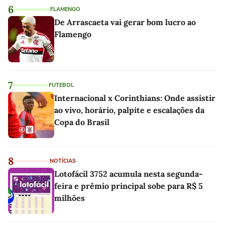
6
FLAMENGO
De Arrascaeta vai gerar bom lucro ao
Flamengo
7
FUTEBOL
Internacional x Corinthians: Onde assistir
ao vivo, horário, palpite e escalações da
Copa do Brasil
8
NOTÍCIAS
Lotofácil 3752 acumula nesta segunda-
feira e prêmio principal sobe para R$ 5
milhões