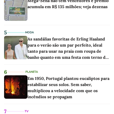
Mega-Sena não tem vencedores e prêmio
acumula em R$ 135 milhões; veja dezenas
5
MODA
As sandálias favoritas de Erling Haaland
para o verão são um par perfeito, ideal
tanto para usar na praia com roupa de
banho quanto em uma festa com terno de
linho
6
PLANETA
Em 1950, Portugal plantou eucaliptos para
estabilizar seus solos. Sem saber,
multiplicou a velocidade com que os
incêndios se propagam
7
TV