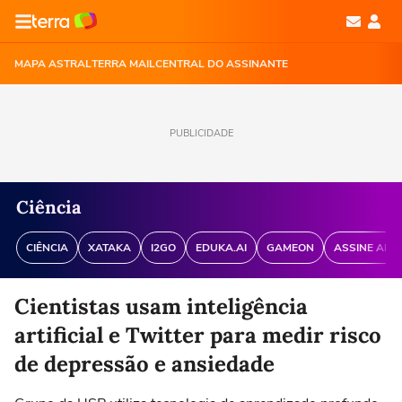
MAPA ASTRAL
TERRA MAIL
CENTRAL DO ASSINANTE
PUBLICIDADE
Ciência
CIÊNCIA
XATAKA
I2GO
EDUKA.AI
GAMEON
ASSINE ANT
Cientistas usam inteligência
artificial e Twitter para medir risco
de depressão e ansiedade