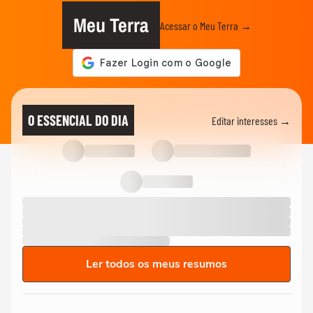
Meu Terra
Acessar o Meu Terra →
O ESSENCIAL DO DIA
Editar interesses →
Ler todos os meus resumos