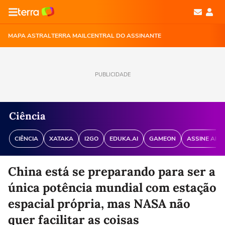
MAPA ASTRAL
TERRA MAIL
CENTRAL DO ASSINANTE
PUBLICIDADE
Ciência
CIÊNCIA
XATAKA
I2GO
EDUKA.AI
GAMEON
ASSINE ANT
China está se preparando para ser a
única potência mundial com estação
espacial própria, mas NASA não
quer facilitar as coisas