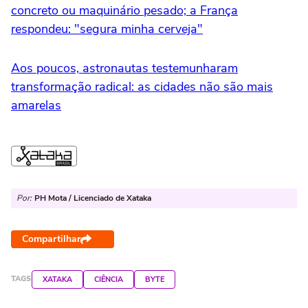
concreto ou maquinário pesado; a França
respondeu: "segura minha cerveja"
Aos poucos, astronautas testemunharam
transformação radical: as cidades não são mais
amarelas
Por:
PH Mota / Licenciado de Xataka
Compartilhar
TAGS
XATAKA
CIÊNCIA
BYTE