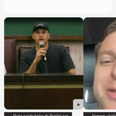
→ Aluno perde bolsa do ProUni por
→ Homem viraliz