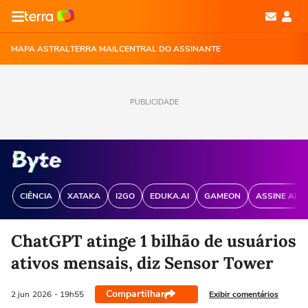
MAPA ASTRAL
TERRA MAIL
CENTRAL DO ASSINANTE
PUBLICIDADE
CIÊNCIA
XATAKA
I2GO
EDUKA.AI
GAMEON
ASSINE ANT
ChatGPT atinge 1 bilhão de usuários
ativos mensais, diz Sensor Tower
Compartilhar
Exibir comentários
2 jun
2026
- 19h55