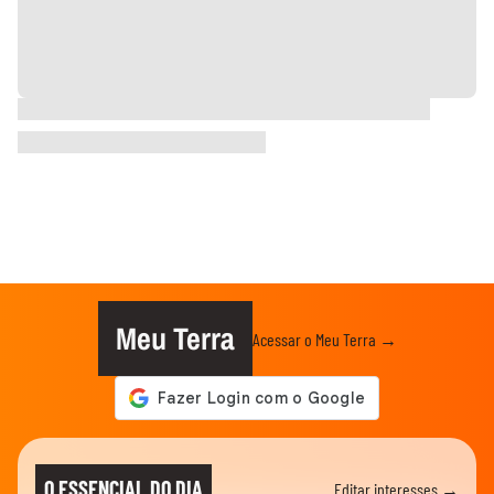
Meu Terra
Acessar o Meu Terra →
O ESSENCIAL DO DIA
Editar interesses →