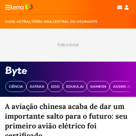
MAPA ASTRAL
TERRA MAIL
CENTRAL DO ASSINANTE
PUBLICIDADE
CIÊNCIA
XATAKA
I2GO
EDUKA.AI
GAMEON
ASSINE ANT
A aviação chinesa acaba de dar um
importante salto para o futuro: seu
primeiro avião elétrico foi
certificado