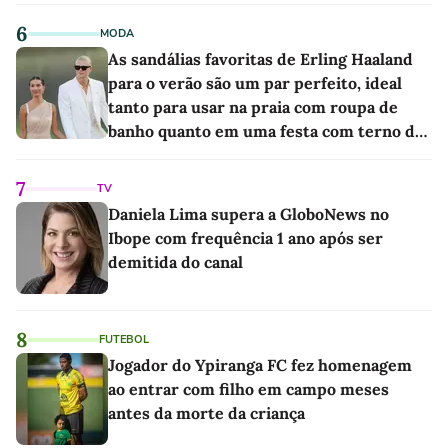
6
MODA
As sandálias favoritas de Erling Haaland
para o verão são um par perfeito, ideal
tanto para usar na praia com roupa de
banho quanto em uma festa com terno de
linho
7
TV
Daniela Lima supera a GloboNews no
Ibope com frequência 1 ano após ser
demitida do canal
8
FUTEBOL
Jogador do Ypiranga FC fez homenagem
ao entrar com filho em campo meses
antes da morte da criança