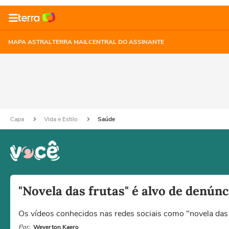
MAPA ASTRAL
TERRA MAIL
CENTRAL DO ASSINANTE
Capa
Vida e Estilo
Saúde
"Novela das frutas" é alvo de denúnc
Os vídeos conhecidos nas redes sociais como "novela das f
Por:
Weverton Kaero