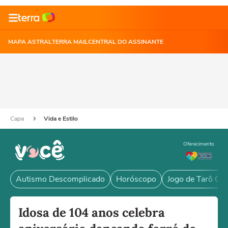
MAPA ASTRAL
TERRA MAIL
CENTRAL DO ASSINANTE
Capa
Vida e Estilo
Oferecimento
Autismo Descomplicado
Horóscopo
Jogo de Tarô Grá
Idosa de 104 anos celebra