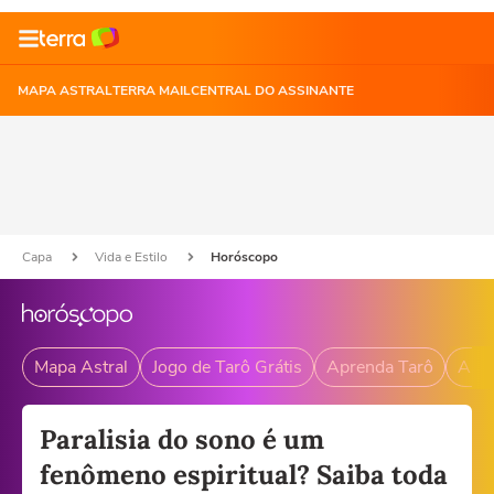
MAPA ASTRAL
TERRA MAIL
CENTRAL DO ASSINANTE
Capa
Vida e Estilo
Horóscopo
Mapa Astral
Jogo de Tarô Grátis
Aprenda Tarô
Andr
Paralisia do sono é um
fenômeno espiritual? Saiba toda