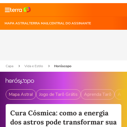
MAPA ASTRAL
TERRA MAIL
CENTRAL DO ASSINANTE
Capa
Vida e Estilo
Horóscopo
Mapa Astral
Jogo de Tarô Grátis
Aprenda Tarô
Andr
Cura Cósmica: como a energia
dos astros pode transformar sua