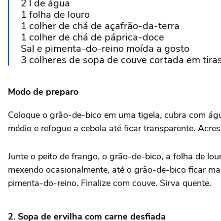
2 l de água
1 folha de louro
1 colher de chá de açafrão-da-terra
1 colher de chá de páprica-doce
Sal e pimenta-do-reino moída a gosto
3 colheres de sopa de couve cortada em tira
Modo de preparo
Coloque o grão-de-bico em uma tigela, cubra com águ
médio e refogue a cebola até ficar transparente. Acre
Junte o peito de frango, o grão-de-bico, a folha de l
mexendo ocasionalmente, até o grão-de-bico ficar mac
pimenta-do-reino. Finalize com couve. Sirva quente.
2. Sopa de ervilha com carne desfiada