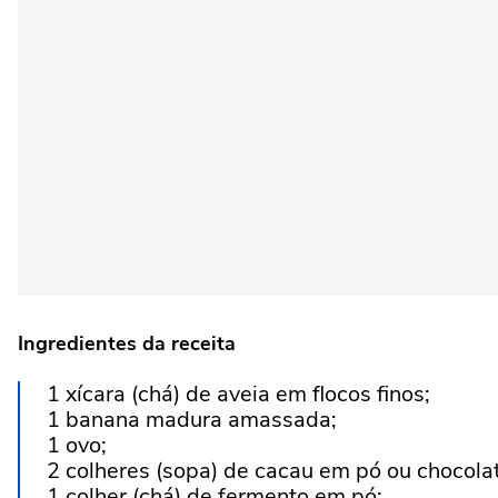
Ingredientes da receita
1 xícara (chá) de aveia em flocos finos;
1 banana madura amassada;
1 ovo;
2 colheres (sopa) de cacau em pó ou choco
1 colher (chá) de fermento em pó;