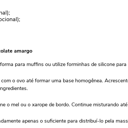
al);
cional);
colate amargo
ma para muffins ou utilize forminhas de silicone para f
com o ovo até formar uma base homogênea. Acrescente a
ngredientes.
ne o mel ou o xarope de bordo. Continue misturando at
damente apenas o suficiente para distribuí-lo pela mass