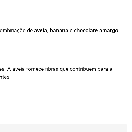
A combinação de
aveia
,
banana
e
chocolate amargo
s. A aveia fornece fibras que contribuem para a
ntes.