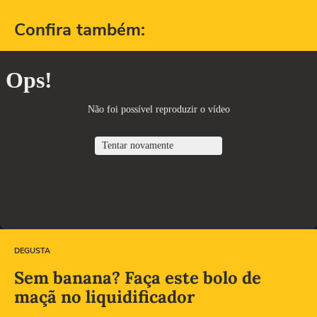
Confira também:
DEGUSTA
Sem banana? Faça este bolo de
maçã no liquidificador