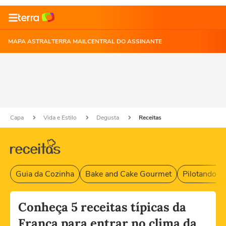
MAPA ASTRAL
TERRA MAIL
CENTRAL DO ASSINANTE
Capa
Vida e Estilo
Degusta
Receitas
Guia da Cozinha
Bake and Cake Gourmet
Pilotando F
Conheça 5 receitas típicas da
França para entrar no clima da